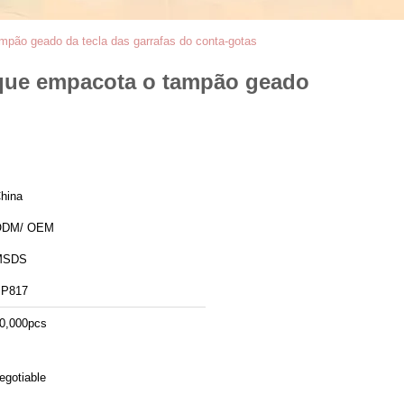
ampão geado da tecla das garrafas do conta-gotas
l que empacota o tampão geado
hina
ODM/ OEM
MSDS
P817
0,000pcs
egotiable