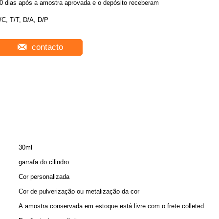
0 dias após a amostra aprovada e o depósito receberam
/C, T/T, D/A, D/P
contacto
30ml
garrafa do cilindro
Cor personalizada
Cor de pulverização ou metalização da cor
A amostra conservada em estoque está livre com o frete colleted