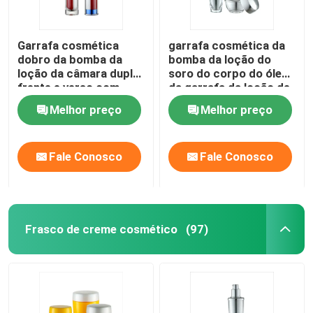
Garrafa cosmética
garrafa cosmética da
dobro da bomba da
bomba da loção do
loção da câmara dupla
soro do corpo do óleo
frente e verso com
da garrafa da loção de
tampão claro
30ml 60ml
Melhor preço
Melhor preço
Fale Conosco
Fale Conosco
Frasco de creme cosmético
(97)