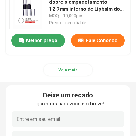
dobre o empacotamento
12.7mm interno de Lipbalm do
Garrafa vazia do lápis de olho
copo dos lados 12.1mm
MOQ：10,000pcs
Preço：negotiable
Caso da composição da sombra
Melhor preço
Fale Conosco
tubo vazio do rímel
Veja mais
rolo plástico na garrafa
Garrafa do champô e do condicionador
Deixe um recado
Ligaremos para você em breve!
garrafa do removedor do verniz para as unhas
Garrafa e frasco de alumínio