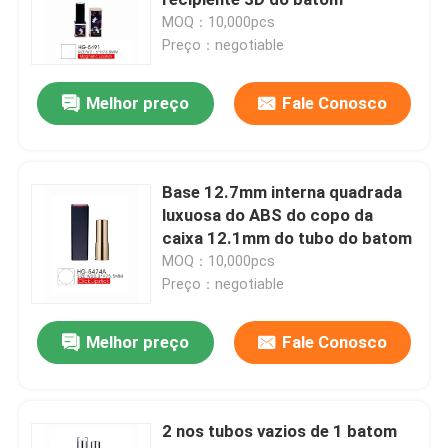
MOQ：10,000pcs
Preço：negotiable
Garrafa luxuosa do conta-gotas
Melhor preço
Fale Conosco
garrafa de vidro cosmética
vara de desodorizante vazia
Base 12.7mm interna quadrada
luxuosa do ABS do copo da
caixa 12.1mm do tubo do batom
Caixa do tubo do batom
MOQ：10,000pcs
Preço：negotiable
caixa do estojo compacto de pó
Melhor preço
Fale Conosco
Garrafa vazia do brilho do bordo
2 nos tubos vazios de 1 batom
Pen Packaging cosmético