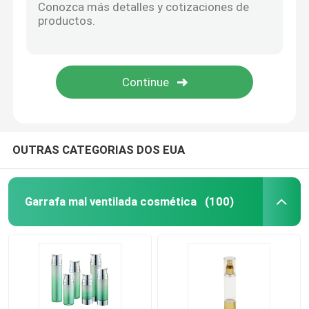
Tubo laminado plástico
Tampão de parafuso plástico
Bomba cosmética da loção
OUTRAS CATEGORIAS DOS EUA
Pulverizador plástico do disparador
Garrafa mal ventilada cosmética
(100)
Bomba do distribuidor da espuma