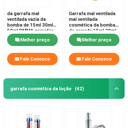
da garrafa mal
Garrafa mal ventilada
ventilada vazia da
mal ventilada
bomba de 15ml 30ml
cosmética da bomba
50ml PMMA garrafas
da garrafa 15ml 30ml
mal ventiladas de prata
50ml da base de
Melhor preço
Melhor preço
do distribuidor
alumínio da bomba
Fale Conosco
Fale Conosco
garrafa cosmética da loção
(42)