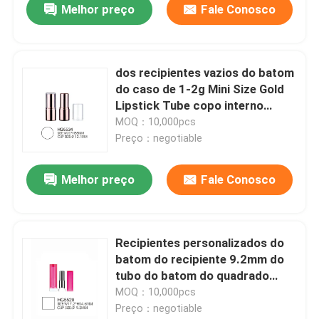
Melhor preço
Fale Conosco
dos recipientes vazios do batom
do caso de 1-2g Mini Size Gold
Lipstick Tube copo interno
transparente do tampão
MOQ：10,000pcs
12.1mm
Preço：negotiable
Melhor preço
Fale Conosco
Recipientes personalizados do
batom do recipiente 9.2mm do
tubo do batom do quadrado
copo interno magro vazio
MOQ：10,000pcs
Preço：negotiable