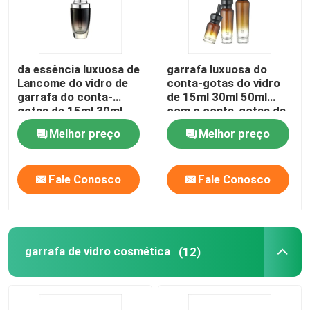
da essência luxuosa de
garrafa luxuosa do
Lancome do vidro de
conta-gotas do vidro
garrafa do conta-
de 15ml 30ml 50ml
gotas de 15ml 30ml
com o conta-gotas da
garrafa de gota vazia
garrafa de óleo
Melhor preço
Melhor preço
do olho
essencial do tampão
Fale Conosco
Fale Conosco
garrafa de vidro cosmética
(12)