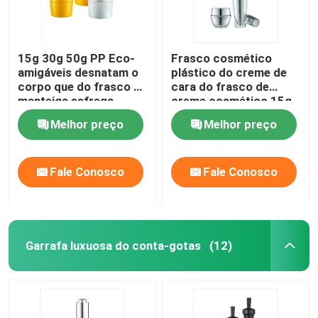
15g 30g 50g PP Eco-
Frasco cosmético
amigáveis desnatam o
plástico do creme de
corpo que do frasco a
cara do frasco de
manteiga esfrega
creme cosmético 15g
frascos cosméticos
30g 50g dos forros
Melhor preço
Melhor preço
dos frascos
Fale Conosco
Fale Conosco
Garrafa luxuosa do conta-gotas
(12)