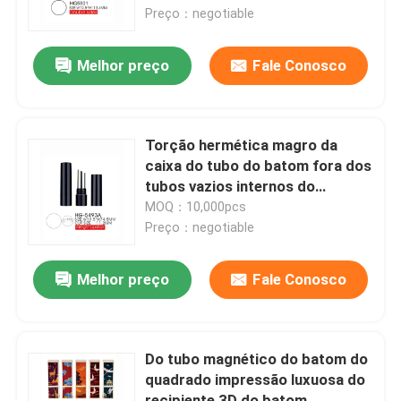
Preço：negotiable
Fábrica
Melhor preço
Fale Conosco
Controle de Qualidade
Torção hermética magro da
Fale Conosco
caixa do tubo do batom fora dos
tubos vazios internos do
recipiente do bálsamo de bordo
MOQ：10,000pcs
Pedir um orçamento
do copo do tampão 11.2mm
Preço：negotiable
Garrafa mal ventilada cosmética
Melhor preço
Fale Conosco
garrafa cosmética da loção
Do tubo magnético do batom do
quadrado impressão luxuosa do
Frasco de creme cosmético
recipiente 3D do batom