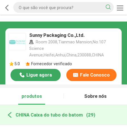
Sunny Packaging Co.,Ltd.
Room 2008,Tianmao Mansion,No.107
Science
Avenue,Heifei,Anhui,China,230088,CHINA
5.0
Fornecedor verificado
Ligue agora
Fale Conosco
produtos
Sobre nós
CHINA Caixa do tubo do batom
(29)