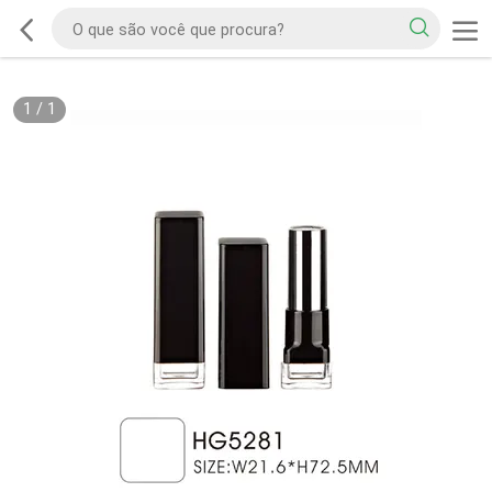
1
/
1