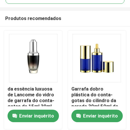
Produtos recomendados
da essência luxuosa
Garrafa dobro
Casa
de Lancome do vidro
plástica do conta-
de garrafa do conta-
gotas do cilindro da
gotas de 15ml 30ml
parede 30ml 50ml da
Produtos
garrafa de gota vazia
garrafa de óleo do
Enviar inquérito
Enviar inquérito
do olho
conta-gotas da
essência
Quem Somos