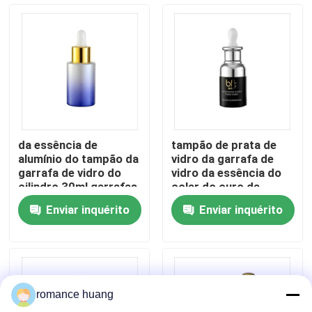
Fábrica
Controle de Qualidade
Fale Conosco
da essência de
tampão de prata de
alumínio do tampão da
vidro da garrafa de
Pedir um orçamento
garrafa de vidro do
vidro da essência do
cilindro 30ml garrafas
colar do ouro da
de vidro vazias do
garrafa do conta-
Enviar inquérito
Enviar inquérito
conta-gotas
gotas 30ml
Garrafa mal ventilada cosmética
garrafa cosmética da loção
romance huang
Frasco de creme cosmético