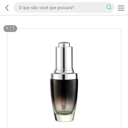
1
/
1