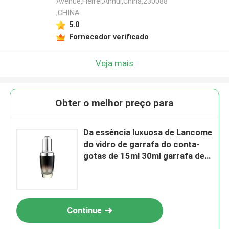
Avenue,Heifei,Anhui,China,230088
,CHINA
5.0
Fornecedor verificado
Veja mais
Obter o melhor preço para
Da essência luxuosa de Lancome
do vidro de garrafa do conta-
gotas de 15ml 30ml garrafa de
gota vazia do olho
Continue