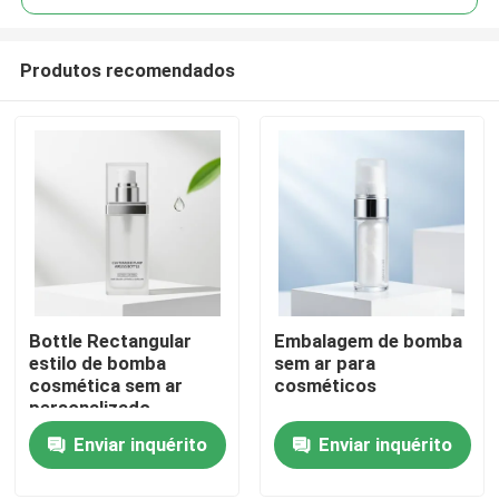
Produtos recomendados
Bottle Rectangular
Embalagem de bomba
Casa
estilo de bomba
sem ar para
cosmética sem ar
cosméticos
personalizado
Produtos
ISO9001 Certificado
Enviar inquérito
Enviar inquérito
para sérios loções e
embalagens de
Quem Somos
cuidados com a pele