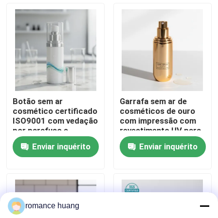
Fábrica
Controle de Qualidade
Fale Conosco
Botão sem ar
Garrafa sem ar de
cosmético certificado
cosméticos de ouro
Pedir um orçamento
ISO9001 com vedação
com impressão com
por parafuso e
revestimento UV para
impressão
maior durabilidade e
Enviar inquérito
Enviar inquérito
personalizável para
tempo de entrega de
Garrafa mal ventilada cosmética
ingredientes sensíveis
40-45 dias
garrafa cosmética da loção
romance huang
Frasco de creme cosmético