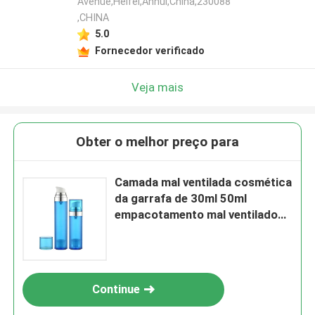
Avenue,Heifei,Anhui,China,230088
,CHINA
5.0
Fornecedor verificado
Veja mais
Obter o melhor preço para
Camada mal ventilada cosmética
da garrafa de 30ml 50ml
empacotamento mal ventilado
da bomba do SAN da única
Continue