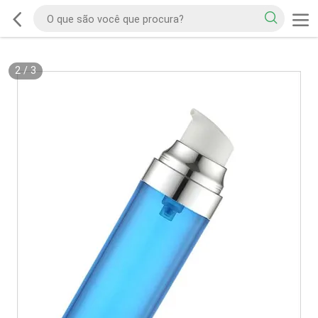
2
/
3