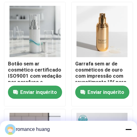
Fábrica
Controle de Qualidade
Fale Conosco
Botão sem ar
Garrafa sem ar de
cosmético certificado
cosméticos de ouro
Pedir um orçamento
ISO9001 com vedação
com impressão com
por parafuso e
revestimento UV para
impressão
maior durabilidade e
Enviar inquérito
Enviar inquérito
personalizável para
tempo de entrega de
Garrafa mal ventilada cosmética
ingredientes sensíveis
40-45 dias
garrafa cosmética da loção
romance huang
Frasco de creme cosmético