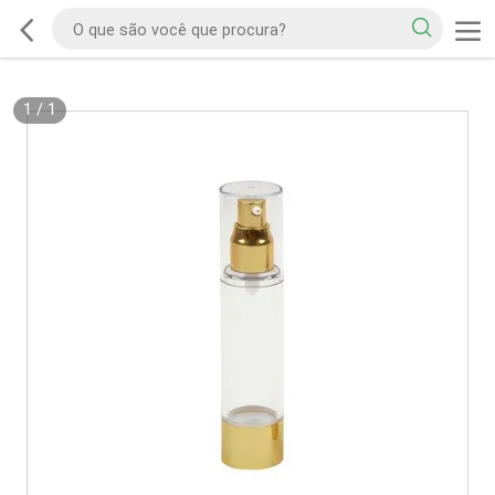
1
/
1