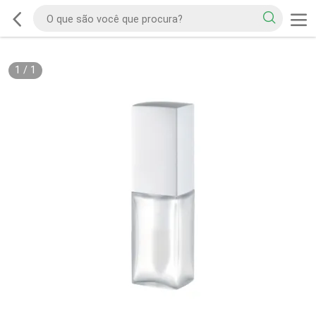
1
/
1