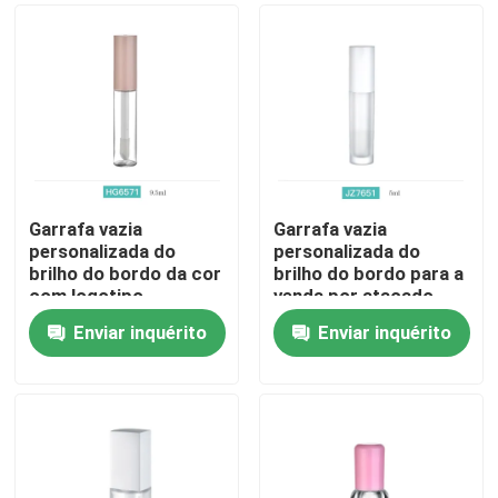
Garrafa vazia
Garrafa vazia
personalizada do
personalizada do
brilho do bordo da cor
brilho do bordo para a
com logotipo
venda por atacado
diferente do aplicador
Enviar inquérito
Enviar inquérito
e a de seda da tela
Casa
Produtos
Quem Somos