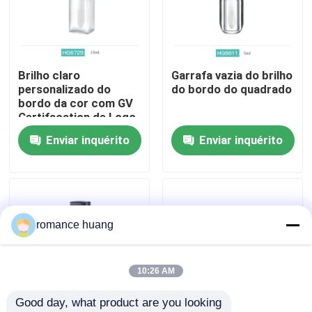
Fábrica
Brilho claro
Garrafa vazia do brilho
Controle de Qualidade
personalizado do
do bordo do quadrado
bordo da cor com GV
Certifacation de Logo
Fale Conosco
Design
Enviar inquérito
Enviar inquérito
Pedir um orçamento
Garrafa mal ventilada cosmética
romance huang
garrafa cosmética da loção
10:26 AM
Good day, what product are you looking 
Frasco de creme cosmético