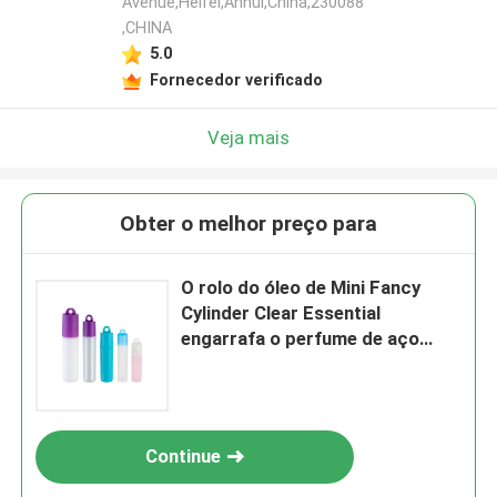
Avenue,Heifei,Anhui,China,230088
,CHINA
5.0
Fornecedor verificado
Veja mais
Obter o melhor preço para
O rolo do óleo de Mini Fancy
Cylinder Clear Essential
engarrafa o perfume de aço
inoxidável do creme do olho do
rolo
Continue