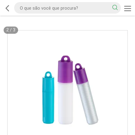
2
/
3