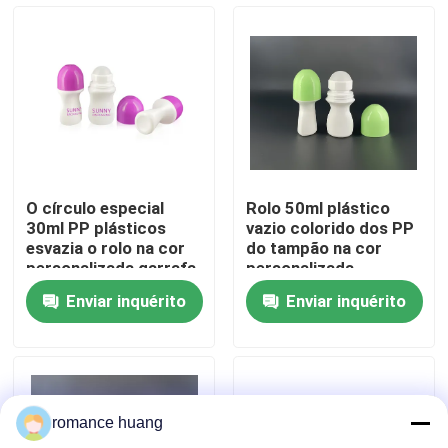
Fábrica
Controle de Qualidade
Fale Conosco
O círculo especial
Rolo 50ml plástico
30ml PP plásticos
vazio colorido dos PP
Pedir um orçamento
esvazia o rolo na cor
do tampão na cor
personalizada garrafa
personalizada
garrafas
Enviar inquérito
Enviar inquérito
Garrafa mal ventilada cosmética
garrafa cosmética da loção
romance huang
Frasco de creme cosmético