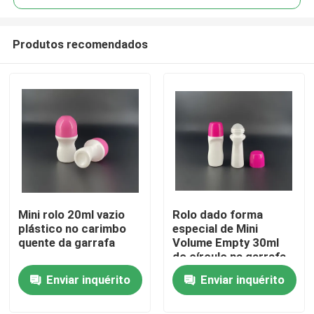
Produtos recomendados
Mini rolo 20ml vazio
Rolo dado forma
Casa
plástico no carimbo
especial de Mini
quente da garrafa
Volume Empty 30ml
do círculo na garrafa
Produtos
PP plásticos
Enviar inquérito
Enviar inquérito
Quem Somos