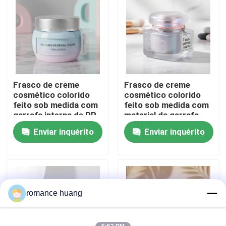
Fábrica
Controle de Qualidade
Frasco de creme
Frasco de creme
Fale Conosco
cosmético colorido
cosmético colorido
feito sob medida com
feito sob medida com
garrafa interna de PP
material da garrafa
Pedir um orçamento
e 7 dias de envio para
interna de PP e
Enviar inquérito
Enviar inquérito
embalagens de
amostra de 7 dias de
cuidados com a pele
envio
Garrafa mal ventilada cosmética
garrafa cosmética da loção
romance huang
Frasco de creme cosmético