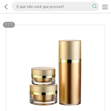
1
/
1