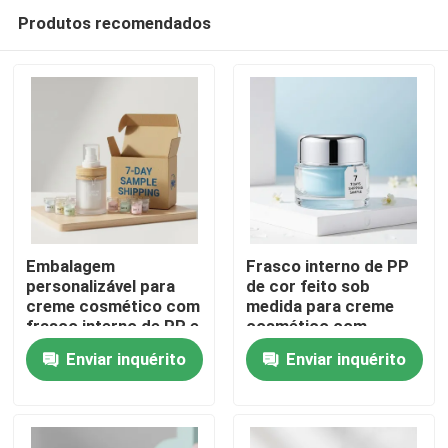
Produtos recomendados
Embalagem
Frasco interno de PP
personalizável para
de cor feito sob
creme cosmético com
medida para creme
Casa
frasco interno de PP e
cosmético com
envio de amostra de 7
amostra de 7 dias de
Enviar inquérito
Enviar inquérito
dias
envio para embalagem
Produtos
de creme para a pele
Quem Somos